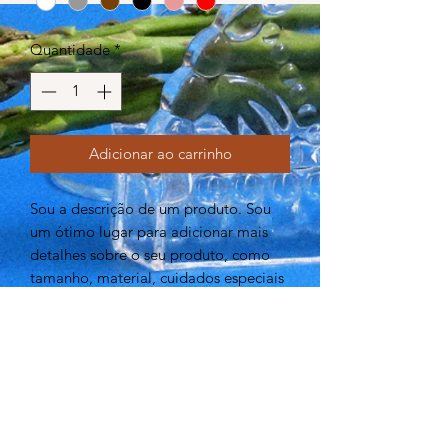
Quantidade
*
Adicionar ao carrinho
Sou a descrição de um produto. Sou
um ótimo lugar para adicionar mais
detalhes sobre o seu produto, como
tamanho, material, cuidados especiais
e instruções para limpeza.
INFORMAÇÕES DO PRODUTO
Sou um detalhe do produto. Sou um
POLÍTICA DE RETORNO E
ótimo lugar para adicionar mais